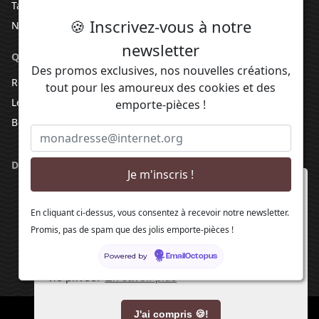
Tampon personnalisé
🍪 Inscrivez-vous à notre
Nouveaux produits
newsletter
QUELQUES RECETTES
Des promos exclusives, nos nouvelles créations,
Recette de sablés pour emporte-pièces
tout pour les amoureux des cookies et des
Les dernières recettes
emporte-pièces !
Best Ever Sugar Cookies Recipe
DANS L'ATELIER
En poursuivant votre navigation sur notre site,
vous acceptez l'installation et l'utilisation de
En cliquant ci-dessus, vous consentez à recevoir notre newsletter.
cookies 🍪 sur votre poste, notamment à des fins
Promis, pas de spam que des jolis emporte-pièces !
promotionnelles et/ou publicitaires, dans le
Powered by
respect de notre politique de protection de votre
EmailOctopus
vie privée.
En savoir plus
Fabriqué avec ❤️ en France
J'ai compris 🍪!