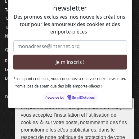
Emporte-Pièce Mariage
newsletter
Tampons Pâte à Sucre
Des promos exclusives, nos nouvelles créations,
Tampon à biscuit
tout pour les amoureux des cookies et des
Tampon personnalisé
emporte-pièces !
Nouveaux produits
QUELQUES RECETTES
Recette de sablés pour emporte-pièces
Les dernières recettes
Best Ever Sugar Cookies Recipe
En cliquant ci-dessus, vous consentez à recevoir notre newsletter.
Promis, pas de spam que des jolis emporte-pièces !
DANS L'ATELIER
Powered by
EmailOctopus
En poursuivant votre navigation sur notre site,
vous acceptez l'installation et l'utilisation de
cookies 🍪 sur votre poste, notamment à des fins
promotionnelles et/ou publicitaires, dans le
respect de notre politique de protection de votre