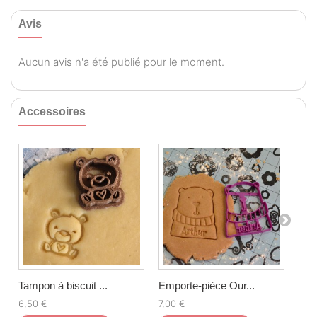
Avis
Aucun avis n'a été publié pour le moment.
Accessoires
Tampon à biscuit ...
Emporte-pièce Our...
Tam
6,50 €
7,00 €
6,5