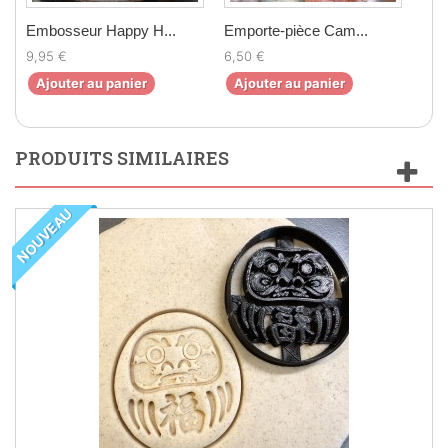
Embosseur Happy H...
Emporte-pièce Cam...
Emp
9,95 €
6,50 €
7,00
Ajouter au panier
Ajouter au panier
Aj
PRODUITS SIMILAIRES
NOUVEAU