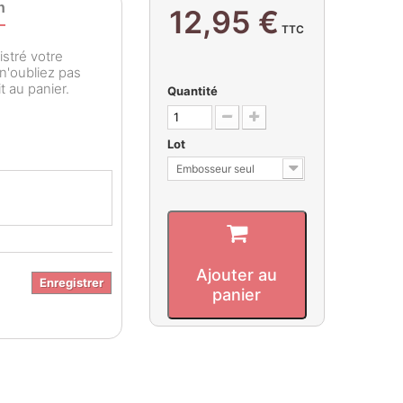
n
12,95 €
TTC
istré votre
 n'oubliez pas
t au panier.
Quantité
Lot
Embosseur seul
Ajouter au
Enregistrer
panier