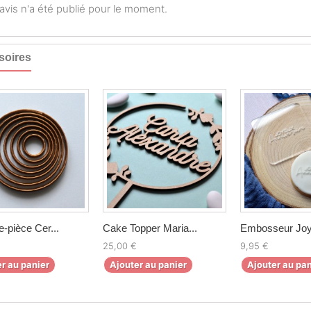
vis n'a été publié pour le moment.
soires
-pièce Cer...
Cake Topper Maria...
Embosseur Joye
25,00 €
9,95 €
r au panier
Ajouter au panier
Ajouter au pan