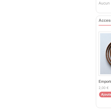
Aucun a
Acces
Emporte
2,00 €
Ajoute