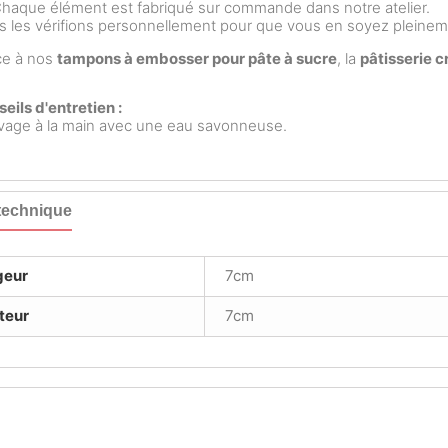
aque élément est fabriqué sur commande dans notre atelier.
 les vérifions personnellement pour que vous en soyez pleinemen
ce à nos
tampons à embosser pour pâte à sucre
, la
pâtisserie c
eils d'entretien :
vage à la main avec une eau savonneuse.
technique
geur
7cm
teur
7cm