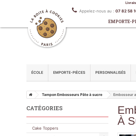
Livrai
Appelez-nous au :
07 82 58 
EMPORTE-P
ÉCOLE
EMPORTE-PIÈCES
PERSONNALISÉS
Tampon Embosseurs Pâte à sucre
Embosseur a
Emb
CATÉGORIES
À S
Cake Toppers