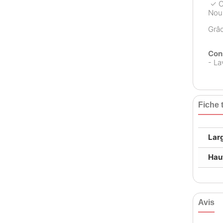
✓ Ch
Nous
Grâ
Cons
- La
Fiche 
Lar
Hau
Avis