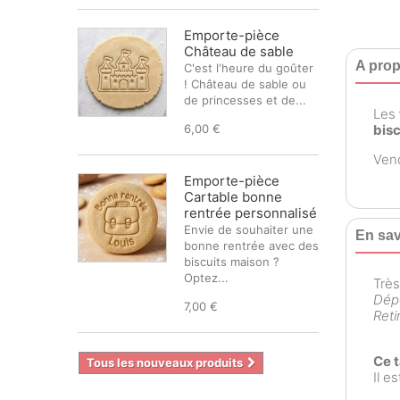
Emporte-pièce
Château de sable
A prop
C'est l'heure du goûter
! Château de sable ou
de princesses et de...
Les
6,00 €
bis
Vend
Emporte-pièce
Cartable bonne
rentrée personnalisé
Envie de souhaiter une
En sav
bonne rentrée avec des
biscuits maison ?
Optez...
Trè
Dépo
7,00 €
Reti
Ce 
Tous les nouveaux produits
Il e