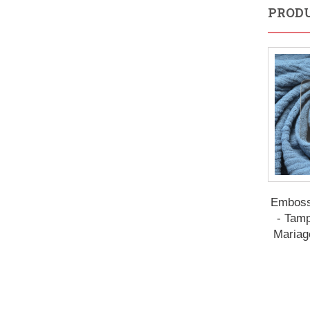
PRODU
Emboss
- Tam
Mariage