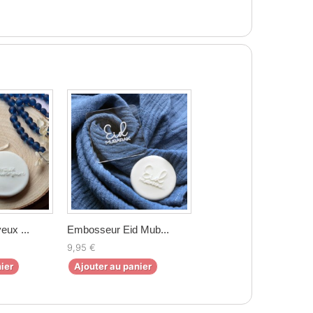
ux ...
Embosseur Eid Mub...
9,95 €
ier
Ajouter au panier