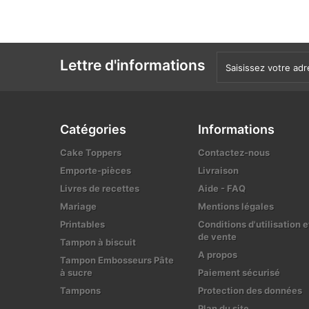
Lettre d'informations
Catégories
Informations
Cake Toppers
Contactez-nous
Emporte-pièces
Livraison
Livres de recettes
Aide - FAQ
Mariage
Mentions légales
Printables
Conditions d'utilisation e
de vente
Tampon à biscuit
A propos
Tampon Embosseurs Pâte
à sucre
Paiement sécurisé
Tampons
Protection des données
Plan du site