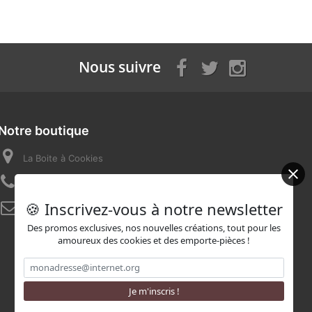
Nous suivre
Notre boutique
La Boite à Cookies
Appelez-nous au :
07 82 58 16 03
🍪 Inscrivez-vous à notre newsletter
E-mail :
contact@laboiteacookies.com
Des promos exclusives, nos nouvelles créations, tout pour les
amoureux des cookies et des emporte-pièces !