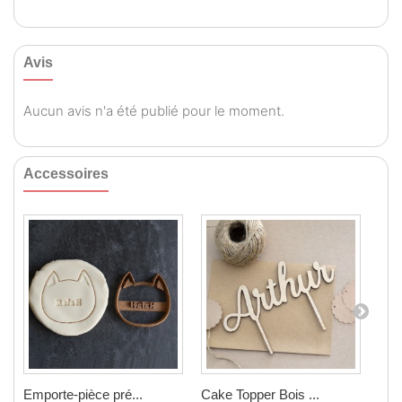
Avis
Aucun avis n'a été publié pour le moment.
Accessoires
Emporte-pièce pré...
Cake Topper Bois ...
Emp