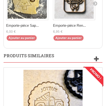
Emporte-pièce Sap...
Emporte-pièce Ren...
Emp
6,00 €
6,95 €
6,0
Ajouter au panier
Ajouter au panier
Aj
PRODUITS SIMILAIRES
PROMO !