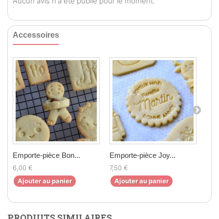
Aucun avis n'a été publié pour le moment.
Accessoires
Emporte-pièce Bon...
Emporte-pièce Joy...
Emp
6,00 €
7,50 €
6,0
Ajouter au panier
Ajouter au panier
Aj
PRODUITS SIMILAIRES