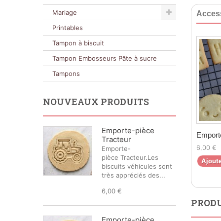
Mariage
Acces
Printables
Tampon à biscuit
Tampon Embosseurs Pâte à sucre
Tampons
NOUVEAUX PRODUITS
Emporte-pièce
Emporte
Tracteur
6,00 €
Emporte-
pièce Tracteur.Les
Ajoute
biscuits véhicules sont
très appréciés des...
6,00 €
PRODU
Emporte-pièce