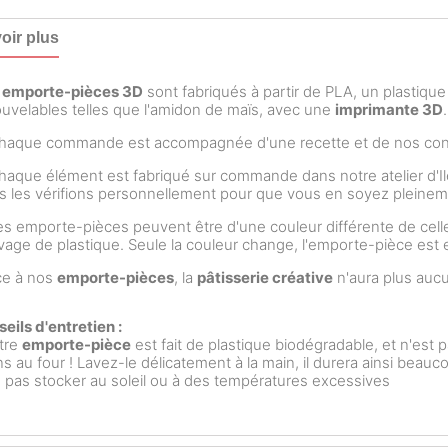
oir plus
s
emporte-pièces 3D
sont fabriqués à partir de PLA, un plastiqu
uvelables telles que l'amidon de maïs, avec une
imprimante 3D
.
aque commande est accompagnée d'une recette et de nos conse
aque élément est fabriqué sur commande dans notre atelier d'I
 les vérifions personnellement pour que vous en soyez pleineme
s emporte-pièces peuvent être d'une couleur différente de celle
rivage de plastique. Seule la couleur change, l'emporte-pièce es
ce à nos
emporte-pièces
, la
pâtisserie créative
n'aura plus aucu
eils d'entretien :
tre
emporte-pièce
est fait de plastique biodégradable, et n'est p
s au four ! Lavez-le délicatement à la main, il durera ainsi beau
 pas stocker au soleil ou à des températures excessives