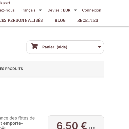
de port
tez-nous
Français
Devise :
EUR
Connexion
CES PERSONNALISÉS
BLOG
RECETTES
Panier
(vide)
ES PRODUITS
ance des fêtes de
6,50 €
et
emporte-
oël.
TTC