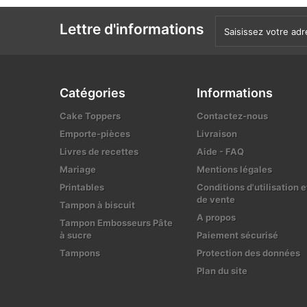
Lettre d'informations
Catégories
Informations
Cake Toppers
Contactez-nous
Emporte-pièces
Livraison
Livres de recettes
Aide - FAQ
Mariage
Mentions légales
Printables
Conditions d'utilisation e
de vente
Tampon à biscuit
A propos
Tampon Embosseurs Pâte
à sucre
Paiement sécurisé
Tampons
Protection des données
Plan du site