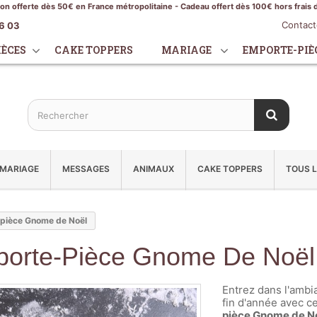
son offerte dès 50€ en France métropolitaine - Cadeau offert dès 100€ hors frais 
Contac
16 03
IÈCES
CAKE TOPPERS
MARIAGE
EMPORTE-PIÈ
MARIAGE
MESSAGES
ANIMAUX
CAKE TOPPERS
TOUS L
pièce Gnome de Noël
orte-Pièce Gnome De Noël
Entrez dans l'ambi
fin d'année avec c
pièce Gnome de N