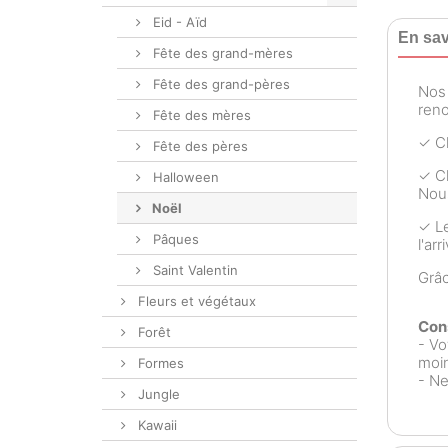
Eid - Aïd
En sav
Fête des grand-mères
Fête des grand-pères
No
reno
Fête des mères
✓ Ch
Fête des pères
✓ Ch
Halloween
Nous
Noël
✓ Le
Pâques
l'ar
Saint Valentin
Grâ
Fleurs et végétaux
Cons
Forêt
- Vo
moin
Formes
- Ne
Jungle
Kawaii