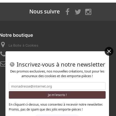
Nous suivre
Notre boutique
La Boite à Cookies
Appelez-nous au :
07 82 58 16 03
🍪 Inscrivez-vous à notre newsletter
E-mail :
contact@laboiteacookies.com
Des promos exclusives, nos nouvelles créations, tout pour les
amoureux des cookies et des emporte-pièces !
En cliquant ci-dessus, vous consentez à recevoir notre newsletter.
Promis, pas de spam que des jolis emporte-pièces !