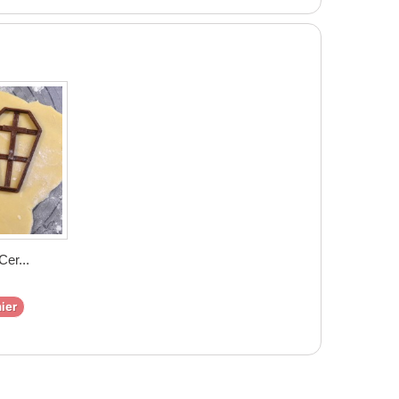
er...
ier