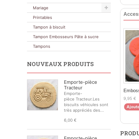
Mariage
Acces
Printables
Tampon à biscuit
Tampon Embosseurs Pâte à sucre
Tampons
NOUVEAUX PRODUITS
Emporte-pièce
Tracteur
Emboss
Emporte-
9,95 €
pièce Tracteur.Les
biscuits véhicules sont
Ajoute
très appréciés des...
6,00 €
PRODU
Emporte-pièce