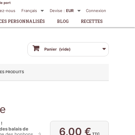
de port
tez-nous
Français
Devise :
EUR
Connexion
CES PERSONNALISÉS
BLOG
RECETTES
Panier
(vide)
ES PRODUITS
re
 !
6,00 €
des balais de
ge des bonbons... ;)
TTC