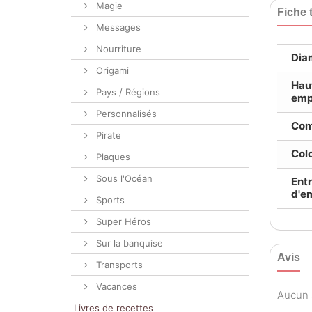
Magie
Fiche 
Messages
Nourriture
Dia
Origami
Hau
Pays / Régions
emp
Personnalisés
Com
Pirate
Colo
Plaques
Sous l'Océan
Entr
d'em
Sports
Super Héros
Sur la banquise
Avis
Transports
Vacances
Aucun a
Livres de recettes