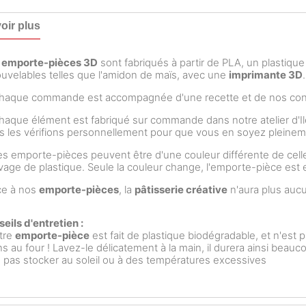
oir plus
s
emporte-pièces 3D
sont fabriqués à partir de PLA, un plastiqu
uvelables telles que l'amidon de maïs, avec une
imprimante 3D
.
aque commande est accompagnée d'une recette et de nos conse
aque élément est fabriqué sur commande dans notre atelier d'I
 les vérifions personnellement pour que vous en soyez pleineme
s emporte-pièces peuvent être d'une couleur différente de celle
rivage de plastique. Seule la couleur change, l'emporte-pièce es
ce à nos
emporte-pièces
, la
pâtisserie créative
n'aura plus aucu
eils d'entretien :
tre
emporte-pièce
est fait de plastique biodégradable, et n'est p
s au four ! Lavez-le délicatement à la main, il durera ainsi beau
 pas stocker au soleil ou à des températures excessives