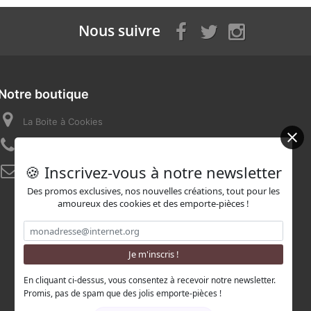
Nous suivre
Notre boutique
La Boite à Cookies
Appelez-nous au :
07 82 58 16 03
🍪 Inscrivez-vous à notre newsletter
E-mail :
contact@laboiteacookies.com
Des promos exclusives, nos nouvelles créations, tout pour les
amoureux des cookies et des emporte-pièces !
En cliquant ci-dessus, vous consentez à recevoir notre newsletter.
Promis, pas de spam que des jolis emporte-pièces !