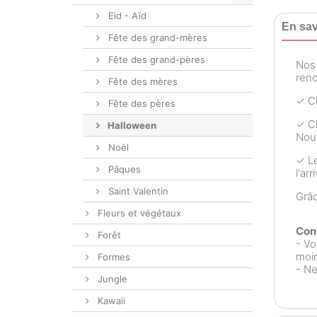
Eid - Aïd
En sav
Fête des grand-mères
Fête des grand-pères
No
reno
Fête des mères
✓ Ch
Fête des pères
✓ Ch
Halloween
Nous
Noël
✓ Le
Pâques
l'ar
Saint Valentin
Grâ
Fleurs et végétaux
Cons
Forêt
- Vo
moin
Formes
- Ne
Jungle
Kawaii