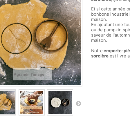
Et si cette année o
bonbons industriel
maison.
En ajoutant une to
ou de pumpkin spi
saveur de l'automn
maison.
Notre
emporte-piè
sorcière
est livré 
Agrandir l'image