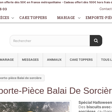
son offerte dès 50€ en France métropolitaine - Cadeau offert dès 100€ hors frais 
Contac
16 03
IÈCES
CAKE TOPPERS
MARIAGE
EMPORTE-PIÈ
MARIAGE
MESSAGES
ANIMAUX
CAKE TOPPERS
TOUS L
orte-pièce Balai de sorcière
orte-Pièce Balai De Sorciè
Spécial Halloween
Des
biscuits avec 
sorcières
, ça chan