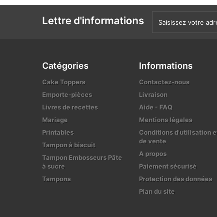
Lettre d'informations
Catégories
Informations
Cake Toppers
Contactez-nous
Emporte-pièces
Livraison
Livres de recettes
Aide - FAQ
Mariage
Mentions légales
Printables
Conditions d'utilisation e
de vente
Tampon à biscuit
A propos
Tampon Embosseurs Pâte
à sucre
Paiement sécurisé
Tampons
Protection des données
Plan du site