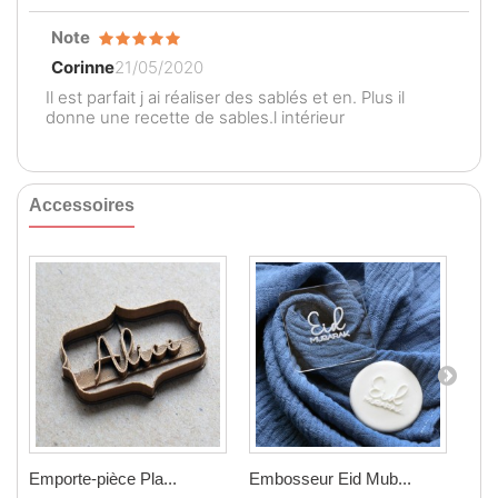
Note
Corinne
21/05/2020
Il est parfait j ai réaliser des sablés et en. Plus il
donne une recette de sables.l intérieur
Accessoires
Emporte-pièce Pla...
Embosseur Eid Mub...
Emb