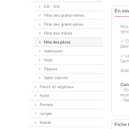
Eid - Aïd
En sav
Fête des grand-mères
Fête des grand-pères
No
reno
Fête des mères
✓ Ch
Fête des pères
plei
Halloween
✓ Le
Noël
l'ar
Pâques
Grâ
Saint Valentin
Cons
Fleurs et végétaux
- Vo
moin
Forêt
- Ne
Formes
Jungle
Kawaii
Fiche 