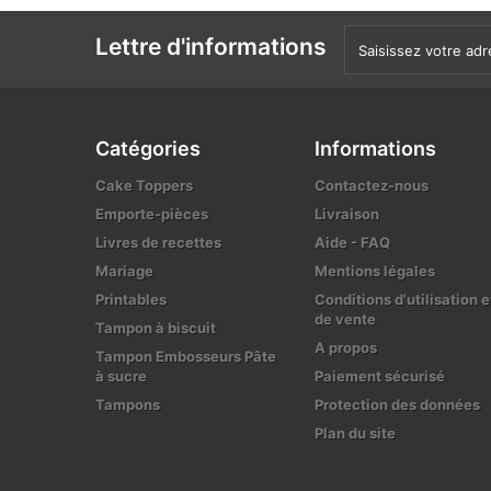
Lettre d'informations
Catégories
Informations
Cake Toppers
Contactez-nous
Emporte-pièces
Livraison
Livres de recettes
Aide - FAQ
Mariage
Mentions légales
Printables
Conditions d'utilisation e
de vente
Tampon à biscuit
A propos
Tampon Embosseurs Pâte
à sucre
Paiement sécurisé
Tampons
Protection des données
Plan du site