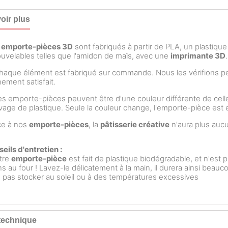
oir plus
s
emporte-pièces 3D
sont fabriqués à partir de PLA, un plastiqu
uvelables telles que l'amidon de maïs, avec une
imprimante 3D
.
aque élément est fabriqué sur commande. Nous les vérifions 
nement satisfait.
s emporte-pièces peuvent être d'une couleur différente de celle
rivage de plastique. Seule la couleur change, l'emporte-pièce es
ce à nos
emporte-pièces
, la
pâtisserie créative
n'aura plus aucu
eils d'entretien :
tre
emporte-pièce
est fait de plastique biodégradable, et n'est p
s au four ! Lavez-le délicatement à la main, il durera ainsi beau
 pas stocker au soleil ou à des températures excessives
technique