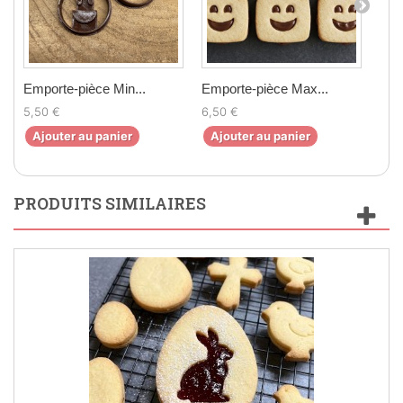
Emporte-pièce Min...
Emporte-pièce Max...
Emp
5,50 €
6,50 €
7,50
Ajouter au panier
Ajouter au panier
Aj
PRODUITS SIMILAIRES