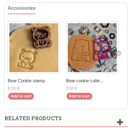
Accessories
Bear Cookie stamp
Bear cookie cutte...
Sta
6,50 €
7,00 €
6,5
Add to cart
Add to cart
Ad
RELATED PRODUCTS