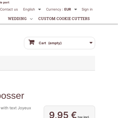
de port
Contact us
English
Currency :
EUR
Sign in
WEDDING
CUSTOM COOKIE CUTTERS
Cart
(empty)
bosser
with text Joyeux
9,95 €
tax incl.