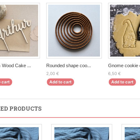
 Wood Cake ...
Rounded shape coo...
Gnome cookie c
2,00 €
6,50 €
 cart
Add to cart
Add to cart
ED PRODUCTS