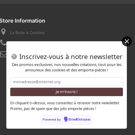
Store Information
La Boite à Cookies
Call us now:
07 82 58 16 03
🍪 Inscrivez-vous à notre newsletter
Email:
contact@laboiteacookies.com
Des promos exclusives, nos nouvelles créations, tout pour les
amoureux des cookies et des emporte-pièces !
En cliquant ci-dessus, vous consentez à recevoir notre newsletter.
Promis, pas de spam que des jolis emporte-pièces !
Powered by
EmailOctopus