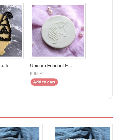
utter
Unicorn Fondant E...
9,95 €
Add to cart