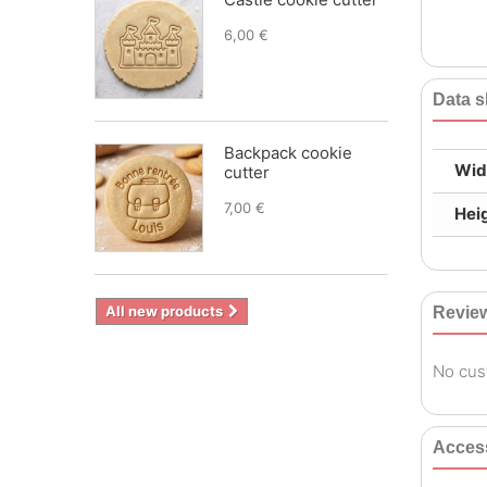
6,00 €
Data s
Backpack cookie
Wid
cutter
7,00 €
Hei
All new products
Revie
No cus
Acces