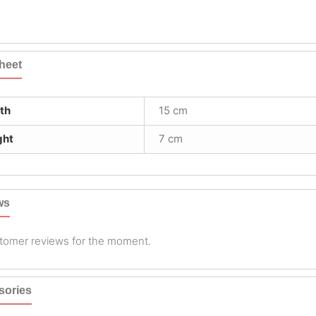
heet
th
15 cm
ght
7 cm
ws
tomer reviews for the moment.
sories