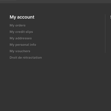
My account
My orders
My credit slips
My addresses
My personal info
My vouchers
Droit de rétractation