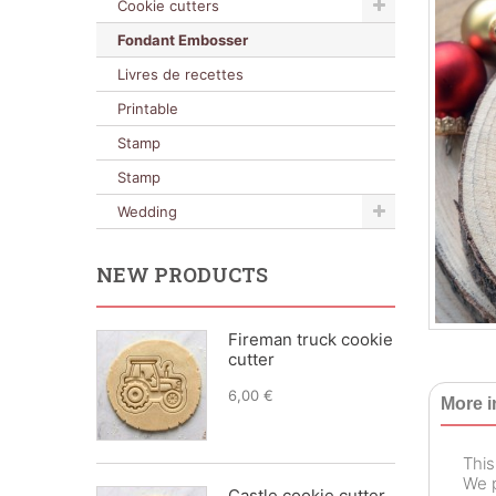
Cookie cutters
Fondant Embosser
Livres de recettes
Printable
Stamp
Stamp
Wedding
NEW PRODUCTS
Fireman truck cookie
cutter
6,00 €
More i
This
We p
Castle cookie cutter