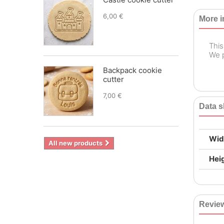
6,00 €
More i
This
We p
Backpack cookie
cutter
7,00 €
Data s
Wid
All new products
Hei
Revie