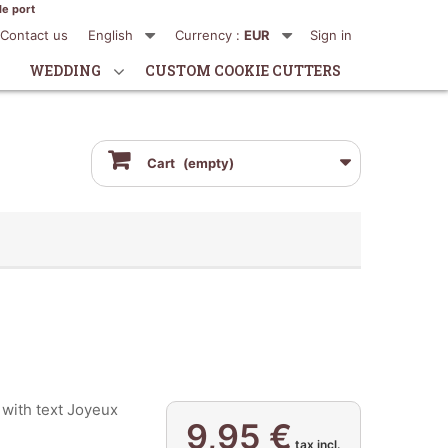
de port
Contact us
English
Currency :
EUR
Sign in
WEDDING
CUSTOM COOKIE CUTTERS
Cart
(empty)
with text Joyeux
9,95 €
tax incl.