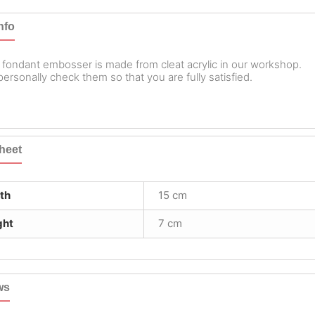
nfo
 fondant embosser is made from cleat acrylic in our workshop.
ersonally check them so that you are fully satisfied.
heet
th
15 cm
ght
7 cm
ws