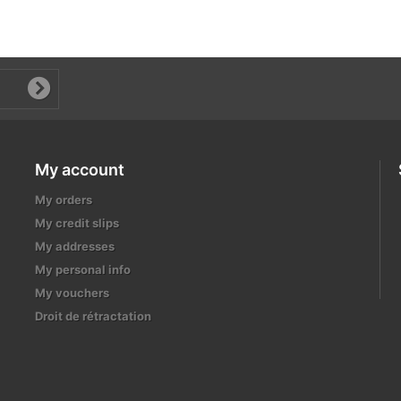
My account
My orders
My credit slips
My addresses
My personal info
My vouchers
Droit de rétractation