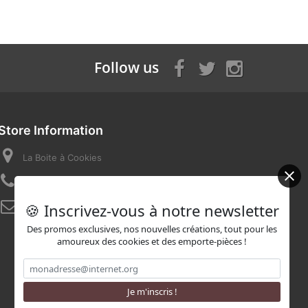
Follow us
Store Information
La Boite à Cookies
Call us now:
07 82 58 16 03
🍪 Inscrivez-vous à notre newsletter
Email:
contact@laboiteacookies.com
Des promos exclusives, nos nouvelles créations, tout pour les
amoureux des cookies et des emporte-pièces !