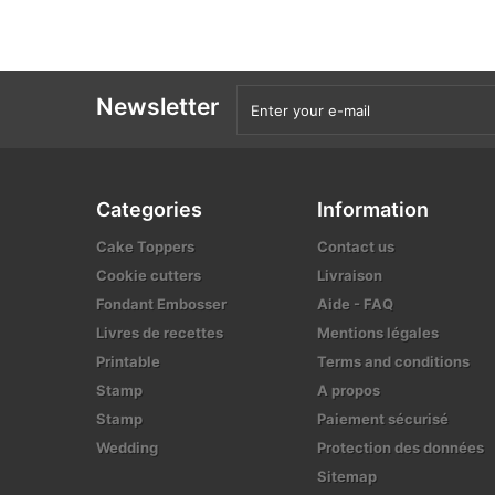
Newsletter
Categories
Information
Cake Toppers
Contact us
Cookie cutters
Livraison
Fondant Embosser
Aide - FAQ
Livres de recettes
Mentions légales
Printable
Terms and conditions
Stamp
A propos
Stamp
Paiement sécurisé
Wedding
Protection des données
Sitemap