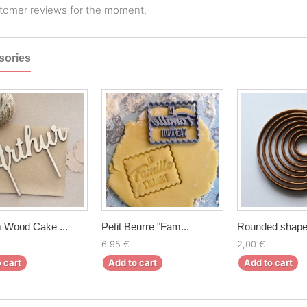
tomer reviews for the moment.
sories
 Wood Cake ...
Petit Beurre "Fam...
Rounded shape 
6,95 €
2,00 €
 cart
Add to cart
Add to cart