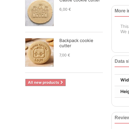
6,00 €
More i
This
We p
Backpack cookie
cutter
7,00 €
Data s
Wid
All new products
Hei
Revie