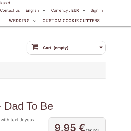
de port
Contact us
English
Currency :
EUR
Sign in
WEDDING
CUSTOM COOKIE CUTTERS
Cart
(empty)
- Dad To Be
with text Joyeux
9,95 €
tax incl.