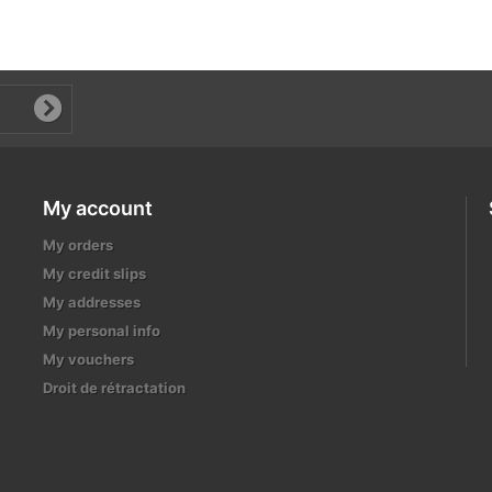
My account
My orders
My credit slips
My addresses
My personal info
My vouchers
Droit de rétractation