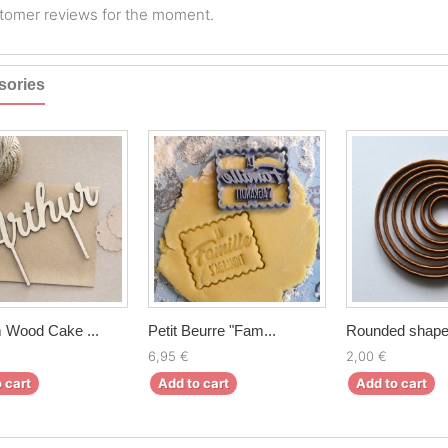
tomer reviews for the moment.
sories
 Wood Cake ...
Petit Beurre "Fam...
Rounded shape 
6,95 €
2,00 €
 cart
Add to cart
Add to cart