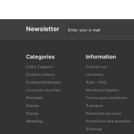
Newsletter
Categories
Information
Cake Toppers
Contact us
Cookie cutters
Livraison
Fondant Embosser
Aide - FAQ
Livres de recettes
Mentions légales
Printable
Terms and conditions
Stamp
A propos
Stamp
Paiement sécurisé
Wedding
Protection des données
Sitemap