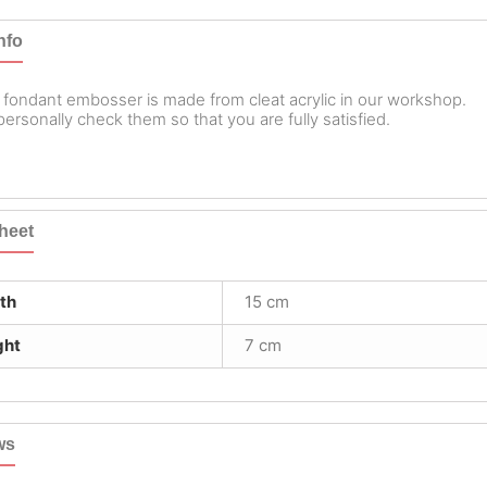
nfo
 fondant embosser is made from cleat acrylic in our workshop.
ersonally check them so that you are fully satisfied.
heet
th
15 cm
ght
7 cm
ws