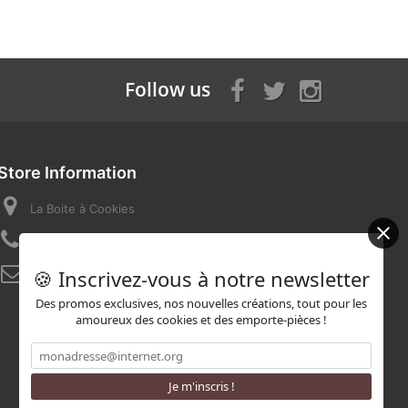
Follow us
Store Information
La Boite à Cookies
Call us now:
07 82 58 16 03
🍪 Inscrivez-vous à notre newsletter
Email:
contact@laboiteacookies.com
Des promos exclusives, nos nouvelles créations, tout pour les
amoureux des cookies et des emporte-pièces !