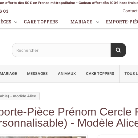
son offerte dès 50€ en France métropolitaine - Cadeau offert dès 100€ hors frais 
Contac
16 03
IÈCES
CAKE TOPPERS
MARIAGE
EMPORTE-PIÈ
MARIAGE
MESSAGES
ANIMAUX
CAKE TOPPERS
TOUS L
able) - modèle Alice
orte-Pièce Prénom Cercle 
rsonnalisable) - Modèle Alic