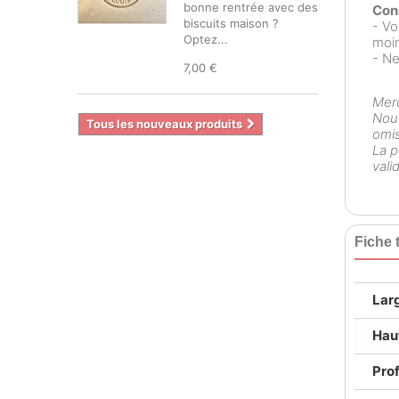
bonne rentrée avec des
Cons
biscuits maison ?
- Vo
Optez...
moin
- Ne
7,00 €
Merc
Nous
Tous les nouveaux produits
omis
La p
vali
Fiche 
Lar
Hau
Pro