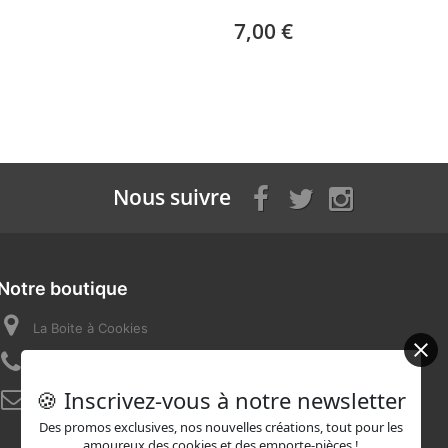
7,00 €
Nous suivre
Notre boutique
La Boite à Cookies
Appelez-nous au :
07 82 58 16 03
🍪 Inscrivez-vous à notre newsletter
E-mail :
contact@laboiteacookies.com
Des promos exclusives, nos nouvelles créations, tout pour les
amoureux des cookies et des emporte-pièces !