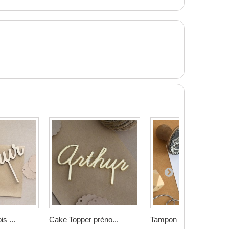
s ...
Cake Topper préno...
Tampon Cercle Fes...