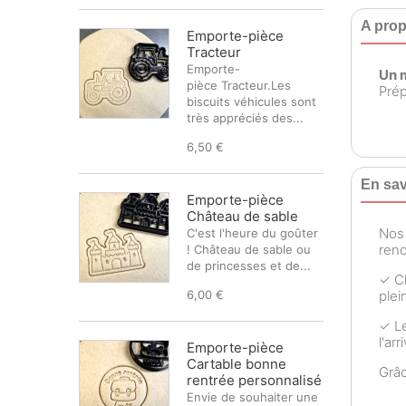
A prop
Emporte-pièce
Tracteur
Emporte-
Un 
pièce Tracteur.Les
Prép
biscuits véhicules sont
très appréciés des...
6,50 €
En sav
Emporte-pièce
Château de sable
No
C'est l'heure du goûter
reno
! Château de sable ou
de princesses et de...
✓ Ch
6,00 €
plei
✓ Le
l'ar
Emporte-pièce
Cartable bonne
Grâ
rentrée personnalisé
Envie de souhaiter une