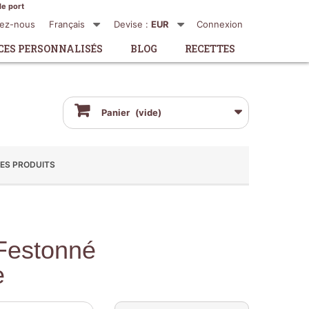
de port
tez-nous
Français
Devise :
EUR
Connexion
CES PERSONNALISÉS
BLOG
RECETTES
Panier
(vide)
ES PRODUITS
Festonné
e