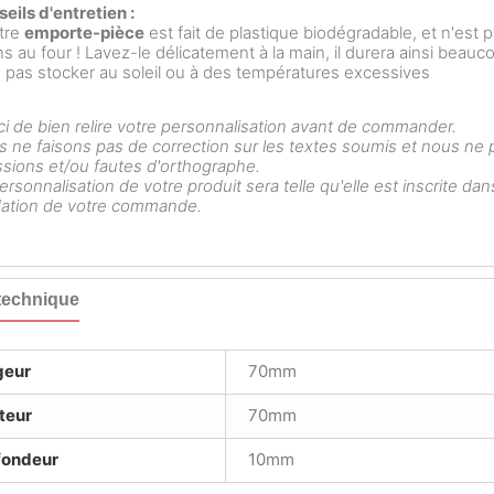
eils d'entretien :
tre
emporte-pièce
est fait de plastique biodégradable, et n'est p
s au four ! Lavez-le délicatement à la main, il durera ainsi beau
 pas stocker au soleil ou à des températures excessives
i de bien relire votre personnalisation avant de commander.
 ne faisons pas de correction sur les textes soumis et nous ne
sions et/ou fautes d'orthographe.
ersonnalisation de votre produit sera telle qu'elle est inscrite da
dation de votre commande.
technique
geur
70mm
teur
70mm
fondeur
10mm