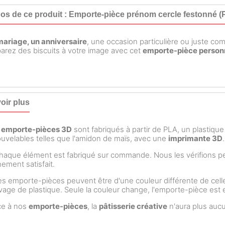
os de ce produit : Emporte-pièce prénom cercle festonné (P
mariage, un anniversaire
, une occasion particulière ou juste com
arez des biscuits à votre image avec cet
emporte-pièce person
oir plus
s
emporte-pièces 3D
sont fabriqués à partir de PLA, un plastiqu
uvelables telles que l'amidon de maïs, avec une
imprimante 3D
.
aque élément est fabriqué sur commande. Nous les vérifions 
nement satisfait.
s emporte-pièces peuvent être d'une couleur différente de celle
rivage de plastique. Seule la couleur change, l'emporte-pièce es
ce à nos
emporte-pièces
, la
pâtisserie créative
n'aura plus aucu