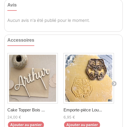
Avis
Aucun avis n'a été publié pour le moment.
Accessoires
Cake Topper Bois ...
Emporte-pièce Lou...
Emp
24,00 €
6,95 €
6,5
Ajouter au panier
Ajouter au panier
Aj