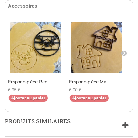
Accessoires
Emporte-pièce Ren...
Emporte-pièce Mai...
Emp
6,95 €
6,00 €
6,5
Ajouter au panier
Ajouter au panier
Aj
PRODUITS SIMILAIRES