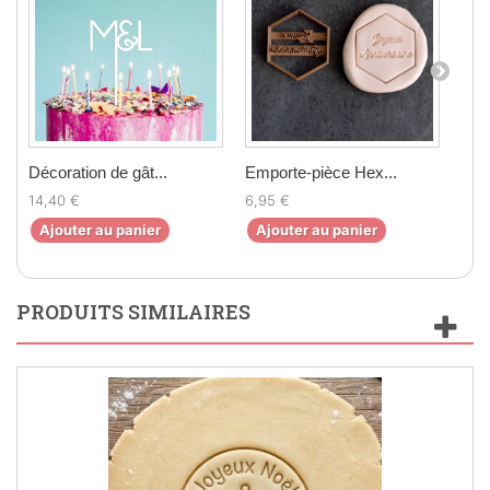
Décoration de gât...
Emporte-pièce Hex...
Emp
14,40 €
6,95 €
6,5
Ajouter au panier
Ajouter au panier
Aj
PRODUITS SIMILAIRES