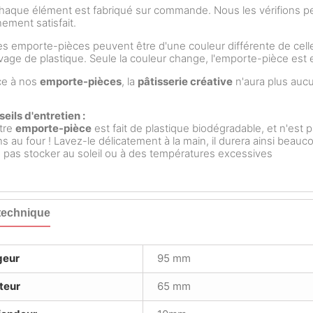
aque élément est fabriqué sur commande. Nous les vérifions 
nement satisfait.
s emporte-pièces peuvent être d'une couleur différente de celle
rivage de plastique. Seule la couleur change, l'emporte-pièce es
ce à nos
emporte-pièces
, la
pâtisserie créative
n'aura plus aucu
eils d'entretien :
tre
emporte-pièce
est fait de plastique biodégradable, et n'est p
s au four ! Lavez-le délicatement à la main, il durera ainsi beau
 pas stocker au soleil ou à des températures excessives
technique
geur
95 mm
teur
65 mm