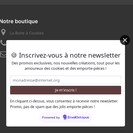
Notre boutique
La Boite à Cookies
Appelez-nous au :
07 82 58 16 03
🍪 Inscrivez-vous à notre newsletter
E-mail :
contact@laboiteacookies.com
Des promos exclusives, nos nouvelles créations, tout pour les
amoureux des cookies et des emporte-pièces !
En cliquant ci-dessus, vous consentez à recevoir notre newsletter.
Promis, pas de spam que des jolis emporte-pièces !
Powered by
EmailOctopus