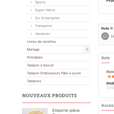
Pro
Sports
Super Héros
Sur la banquise
Transports
Note
Vacances
Li
Livres de recettes
Mariage
Printables
Avis
Tampon à biscuit
Not
Tampon Embosseurs Pâte à sucre
Tampons
ima
31/
NOUVEAUX PRODUITS
Acces
Emporte-pièce