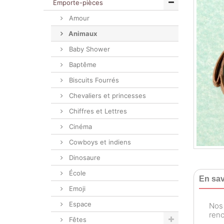
Emporte-pièces
Amour
Animaux
Baby Shower
Baptême
Biscuits Fourrés
Chevaliers et princesses
Chiffres et Lettres
Cinéma
Cowboys et indiens
Dinosaure
École
En sav
Emoji
Espace
No
reno
Fêtes