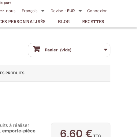
de port
tez-nous
Français
Devise :
EUR
Connexion
CES PERSONNALISÉS
BLOG
RECETTES
Panier
(vide)
ES PRODUITS
its à réaliser
6,60 €
t
emporte-pièce
TTC