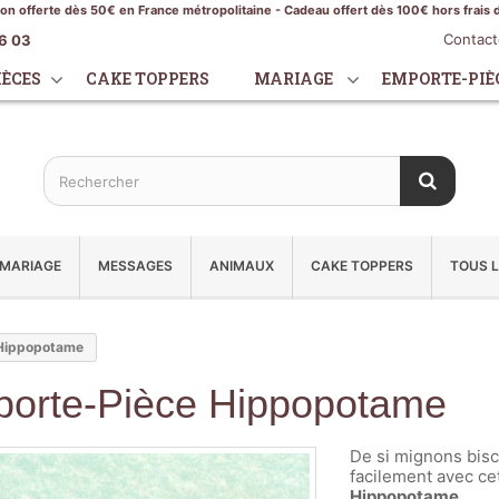
son offerte dès 50€ en France métropolitaine - Cadeau offert dès 100€ hors frais 
Contac
16 03
IÈCES
CAKE TOPPERS
MARIAGE
EMPORTE-PIÈ
MARIAGE
MESSAGES
ANIMAUX
CAKE TOPPERS
TOUS L
Hippopotame
orte-Pièce Hippopotame
De si mignons biscu
facilement avec ce
Hippopotame.