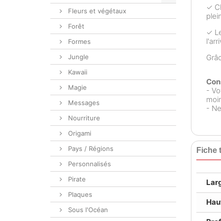
✓ Ch
Fleurs et végétaux
plei
Forêt
✓ Le
l'ar
Formes
Jungle
Grâ
Kawaii
Cons
Magie
- Vo
moin
Messages
- Ne
Nourriture
Origami
Pays / Régions
Fiche 
Personnalisés
Pirate
Lar
Plaques
Hau
Sous l'Océan