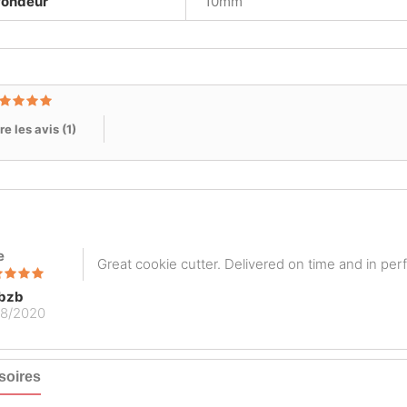
fondeur
10mm
re les avis (
1
)
e
Great cookie cutter. Delivered on time and in perf
bzb
08/2020
soires