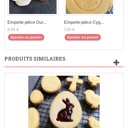
Emporte-pièce Our...
Emporte-pièce Cyg...
Emp
6,95 €
7,00 €
6,9
Ajouter au panier
Ajouter au panier
Aj
PRODUITS SIMILAIRES