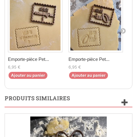
Emporte-pièce Pet...
Emporte-pièce Pet...
Emp
6,95 €
6,95 €
6,9
Ajouter au panier
Ajouter au panier
Aj
PRODUITS SIMILAIRES